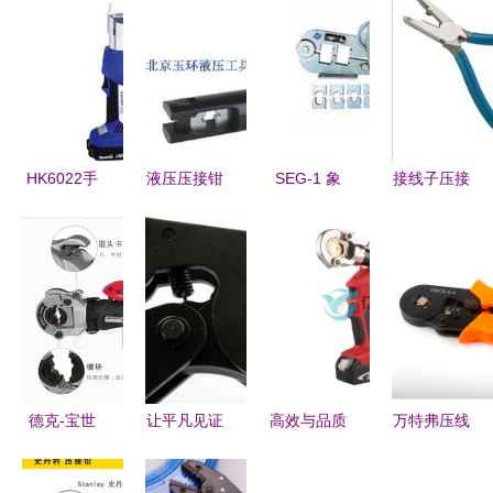
HK6022手
液压压接钳
SEG-1 象
接线子压接
动液压压接
选购指南
形压接钳
钳选购指南
钳 高效压
以巨力
SEG-1
从入门到精
接的可靠之
KYQ-300B
通的产品参
选
为例分析关
考信息
键性能与价
值
德克-宝世
让平凡见证
高效与品质
万特弗压线
液压压接钳
伟大 SATA
的双重保障
钳 精准压
HC-240B与
世达压接钳
探索台州领
接VE端子