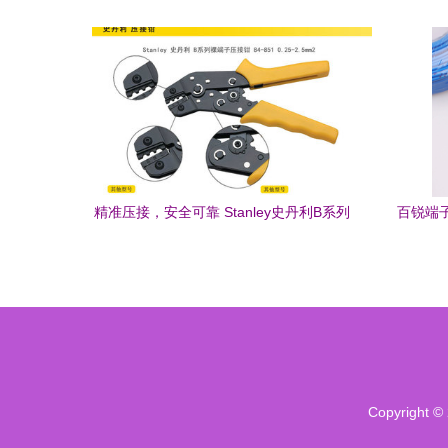
240B网络升级版综述 上海拓震电力科技
的产品解析
精准压接，安全可靠 Stanley史丹利B系列
百锐端子
裸端子压接钳84-851深度解析
Copyright ©