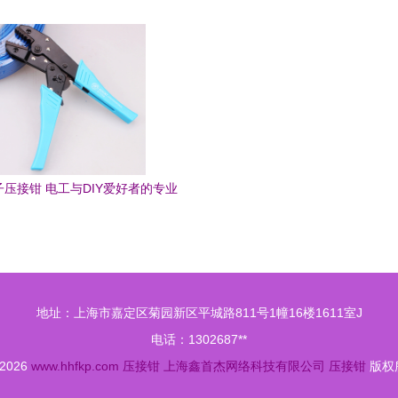
承诺
动液压钳供应厂家
压接钳 电工与DIY爱好者的专业
压接利器
地址：上海市嘉定区菊园新区平城路811号1幢16楼1611室J
电话：1302687**
 2026
www.hhfkp.com
压接钳
上海鑫首杰网络科技有限公司
压接钳
版权